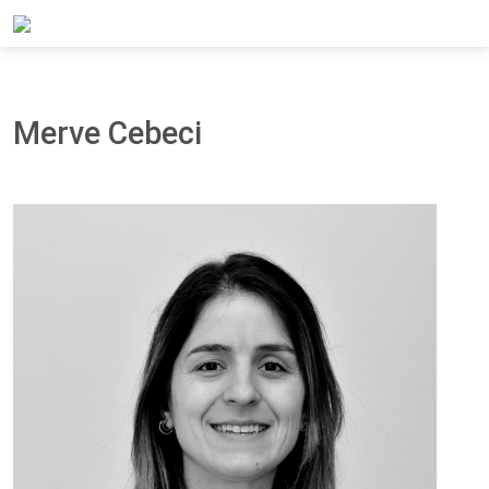
Home
Over Panteia
Het Team
Merve Cebeci
Merve Cebeci