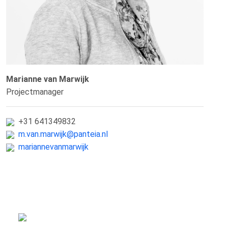
Marianne van Marwijk
Projectmanager
+31 641349832
m.van.marwijk@panteia.nl
mariannevanmarwijk