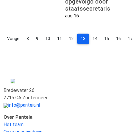
opgevolgd door
staatssecretaris
aug 16
Vorige
8
9
10
11
12
13
14
15
16
1
Bredewater 26
2715 CA Zoetermeer
info@panteia.nl
Over Panteia
Het team
Onze geschiedenis