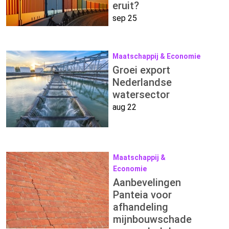
eruit?
sep 25
Maatschappij & Economie
Groei export
Nederlandse
watersector
aug 22
Maatschappij &
Economie
Aanbevelingen
Panteia voor
afhandeling
mijnbouwschade